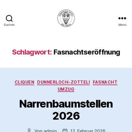
Suchen
Menü
Dunnerloch-
Zotteli
1985
Wyhlen
Schlagwort:
Fasnachtseröffnung
e.V.
Kategorien
CLIQUEN
DUNNERLOCH-ZOTTELI
FASNACHT
UMZUG
Narrenbaumstellen
2026
Von
admin
12. Februar 2026
Beitragsautor
Veröffentlichungsdatum