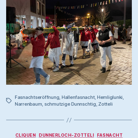
Fasnachtseröffnung
,
Hallenfasnacht
,
Hemliglunki
,
Schlagwörter
Narrenbaum
,
schmutzige Dunnschtig
,
Zotteli
Kategorien
CLIQUEN
DUNNERLOCH-ZOTTELI
FASNACHT