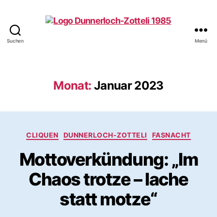
Suchen
Menü
Dunnerloch-
Zotteli
1985
Wyhlen
Monat:
Januar 2023
e.V.
Kategorien
CLIQUEN
DUNNERLOCH-ZOTTELI
FASNACHT
Mottoverkündung: „Im
Chaos trotze – lache
statt motze“