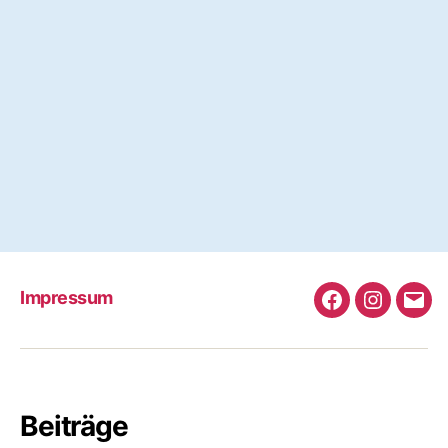
Angemeldet bleiben
Registrieren
Passwort vergessen?
Impressum
Facebook
Instagra
e-
Mail
Beiträge