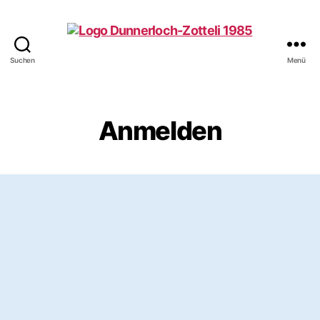
Suchen
Menü
Dunnerloch-
Zotteli
1985
Wyhlen
Anmelden
e.V.
Benutzername oder E-Mail
Passwort