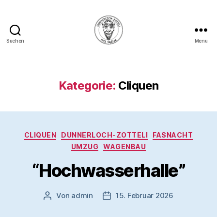
Suchen
Menü
Dunnerloch-
Zotteli
1985
Wyhlen
Kategorie:
Cliquen
e.V.
Kategorien
CLIQUEN
DUNNERLOCH-ZOTTELI
FASNACHT
UMZUG
WAGENBAU
“Hochwasserhalle”
Von
admin
15. Februar 2026
Beitragsautor
Veröffentlichungsdatum