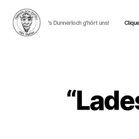
's Dunnerloch g'hört uns!
Cliqu
Dunnerloch-
Zotteli
1985
Wyhlen
e.V.
“Lade