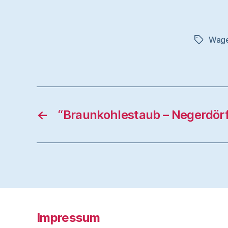
Wag
Schlagwö
←
“Braunkohlestaub – Negerdörfl
Impressum