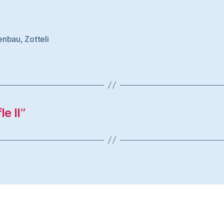
enbau
,
Zotteli
rter
e II”