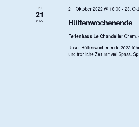
n
.
OKT.
21. Oktober 2022 @ 18:00
-
23. Ok
t
21
S
u
Hüttenwochenende
2022
c
u
h
Ferienhaus Le Chandelier
Chem. d
e
n
n
Unser Hüttenwochenende 2022 führt 
a
und fröhliche Zeit mit viel Spass, 
c
h
g
V
e
r
e
a
n
s
n
t
a
l
S
t
u
n