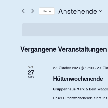
e
t
e
Anstehende
Heute
S
r
c
D
h
a
l
t
a
ü
u
s
m
s
w
n
Vergangene Veranstaltungen
e
ä
l
h
w
l
s
o
e
r
n
OKT.
27. Oktober 2023 @ 17:00
-
29. Ok
27
t
.
t
e
Hüttenwochenende
2023
i
n
a
Gruppenhaus Mark & Bein
Weggi
g
e
Unser Hüttenwochenende führt uns 
b
l
e