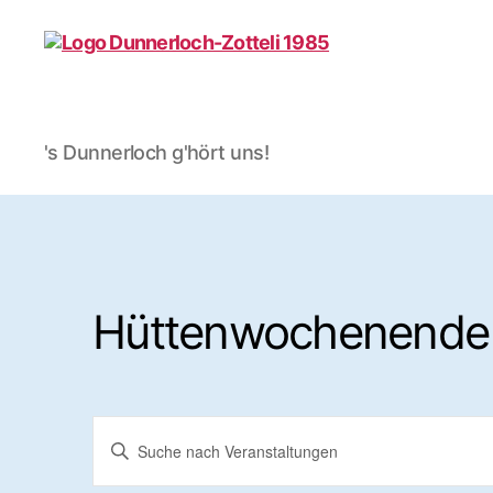
Dunnerloch-
's Dunnerloch g'hört uns!
Zotteli
1985
Wyhlen
e.V.
Hüttenwochenende
V
B
i
t